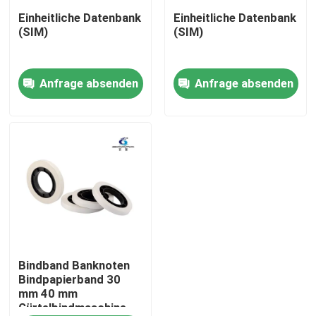
Einheitliche Datenbank
Einheitliche Datenbank
(SIM)
(SIM)
Werksbesichtigung
Anfrage absenden
Anfrage absenden
Qualitätskontrolle
Kontakt mit uns
Nachrichten
Alle Fälle
Referenzen
Bindband Banknoten
Bindpapierband 30
mm 40 mm
Gürtelbindmaschine
Banknoten-Sortierer