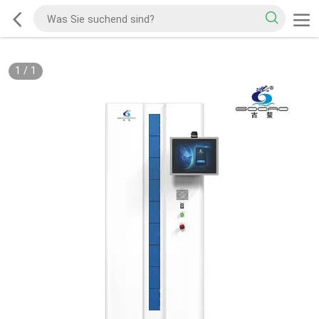
1
/
1