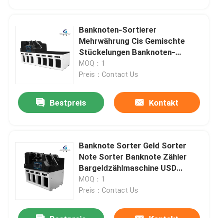
Banknoten-Sortierer
Mehrwährung Cis Gemischte
Stückelungen Banknoten-
Sortiermaschine Wert von
MOQ：1
Rechnungen Geldzähler
Preis：Contact Us
Mixbanknote-Sortierer Maschine
Bestpreis
Kontakt
Banknote Sorter Geld Sorter
Startseite
Note Sorter Banknote Zähler
Bargeldzählmaschine USD
Mehrwährungszählung Sortieren
MOQ：1
Produkte
Preis：Contact Us
Über uns