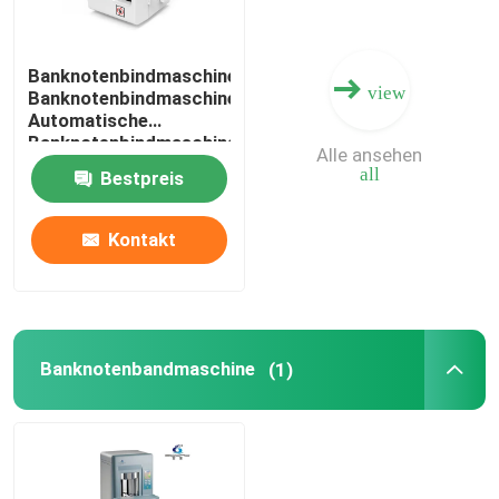
Banknotenbindmaschine
view
Banknotenbindmaschine
Automatische
Banknotenbindmaschine
Alle ansehen
Währungsbindmaschine
all
Bestpreis
Banknotenbündelbindmaschine
Kontakt
Banknotenbandmaschine
(1)