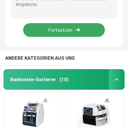
Banknoten-Sortierer neueste gemischte Summe Rechner Touch-Panel Wert Zähler Dual CIS Geldzähler Fälschung Banknoten-Sortierer Rechnungen Zählmaschine
Banknote Sorter Geld Sorter Note Sorter Banknote Zähler Bargeldzählmaschine USD Mehrwährungszählung Sortieren
Banknotenzähler
Banknoten-Sortierer Mehrwährung Cis Gemischte Stückelungen Banknoten-Sortiermaschine Wert von Rechnungen Geldzähler Mixbanknote-Sortierer Maschine
Einheitliche Datenbank (SIM)
Banknotenbindmaschine
Unterschrift Kartenzähler
Banknotenbandmaschine
ANDERE KATEGORIEN AUS UNS
Münzsortiermaschine
Banknoten-Sortierer
(10)
Sonstige Bankprodukte
Cash-Recycling-Maschine