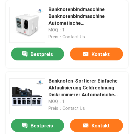
Banknotenbindmaschine
Banknotenbindmaschine
Automatische
Banknotenbindmaschine
MOQ：1
Währungsbindmaschine
Preis：Contact Us
Banknotenbündelbindmaschine
Bestpreis
Kontakt
Banknoten-Sortierer Einfache
Aktualisierung Geldrechnung
Diskriminierer Automatische
Note
MOQ：1
Preis：Contact Us
Bestpreis
Kontakt