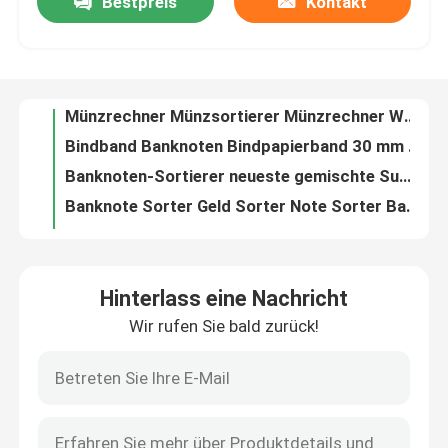
Bestpreis
Kontakt
Banknotenbandmaschine Banknotenbandmaschine Bandbandmaschine Bindemaschine Automatische Gurtmaschine Gurtmaschine
Münzrechner Münzsortierer Münzrechner Währungssortierer
Werksbesichtigung
Bindband Banknoten Bindpapierband 30 mm 40 mm Gürtelbindmaschine
Banknoten-Sortierer neueste gemischte Summe Rechner Touch-Panel Wert Zähler Dual CIS Geldzähler Fälschung Banknoten-Sortierer Rechnungen Zählmaschine
Qualitätskontrolle
Banknote Sorter Geld Sorter Note Sorter Banknote Zähler Bargeldzählmaschine USD Mehrwährungszählung Sortieren
Banknoten-Sortierer Mehrwährung Cis Gemischte Stückelungen Banknoten-Sortiermaschine Wert von Rechnungen Geldzähler Mixbanknote-Sortierer Maschine
Kontakt mit uns
Einheitliche Datenbank (SIM)
Unterschrift Kartenzähler
Banknoten mit hoher Geschwindigkeit
Nachrichten
INTELLIGENT WICHTIGE Sachen Lagerausrüstung Banknotenmaschine
Hinterlass eine Nachricht
Banknoten-Sortierer Währungsdiskriminierer Zähler Banknoten-Sortierer Geldwertzähler mit SN-Lesung CIS
Alle Fälle
Wir rufen Sie bald zurück!
Ausländische Währung Banknoten Zähler Rechnung Zähler Bargeld Zähler Geld Zähler
Banknotenbandmaschine Banknotenbandmaschine Bandbandmaschine Bindemaschine Automatische Gurtmaschine Gurtmaschine
Referenzen
Münzrechner Münzsortierer Münzrechner Währungssortierer
Bindband Banknoten Bindpapierband 30 mm 40 mm Gürtelbindmaschine
Banknoten-Sortierer