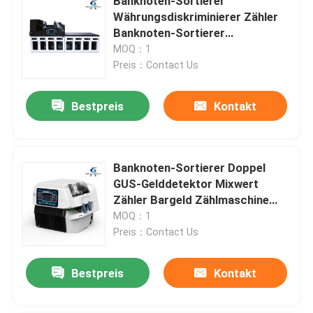
Banknoten-Sortierer
Währungsdiskriminierer Zähler
Banknoten-Sortierer
Geldwertzähler mit SN-Lesung
MOQ：1
CIS
Preis：Contact Us
Bestpreis
Kontakt
Banknoten-Sortierer Doppel
GUS-Gelddetektor Mixwert
Zähler Bargeld Zählmaschine
Geld
MOQ：1
Preis：Contact Us
Bestpreis
Kontakt