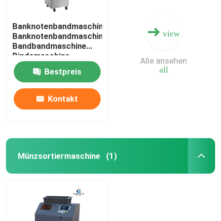
Banknotenbandmaschine
view
Banknotenbandmaschine
Bandbandmaschine
Bindemaschine
Alle ansehen
Automatische
all
Bestpreis
Gurtmaschine
Gurtmaschine
Kontakt
Münzsortiermaschine
(1)