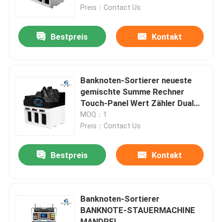
Preis：Contact Us
Werksbesichtigung
Bestpreis
Kontakt
Qualitätskontrolle
Banknoten-Sortierer neueste
Kontakt mit uns
gemischte Summe Rechner
Touch-Panel Wert Zähler Dual
CIS Geldzähler Fälschung
MOQ：1
Nachrichten
Banknoten-Sortierer
Preis：Contact Us
Rechnungen Zählmaschine
Alle Fälle
Bestpreis
Kontakt
Referenzen
Banknoten-Sortierer
BANKNOTE-STAUERMACHINE
Banknoten-Sortierer
MANDREL