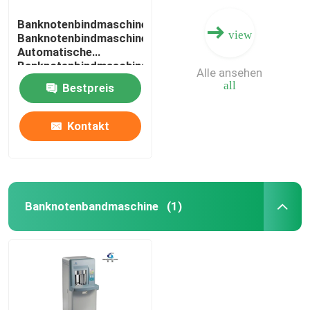
Banknotenbindmaschine
view
Banknotenbindmaschine
Automatische
Banknotenbindmaschine
Alle ansehen
Währungsbindmaschine
all
Bestpreis
Banknotenbündelbindmaschine
Kontakt
Banknotenbandmaschine
(1)