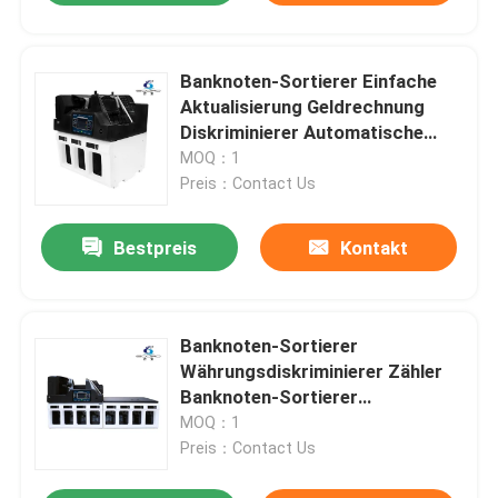
Banknoten-Sortierer Einfache
Aktualisierung Geldrechnung
Diskriminierer Automatische
Note
MOQ：1
Preis：Contact Us
Bestpreis
Kontakt
Banknoten-Sortierer
Währungsdiskriminierer Zähler
Banknoten-Sortierer
Geldwertzähler mit SN-Lesung
MOQ：1
CIS
Preis：Contact Us