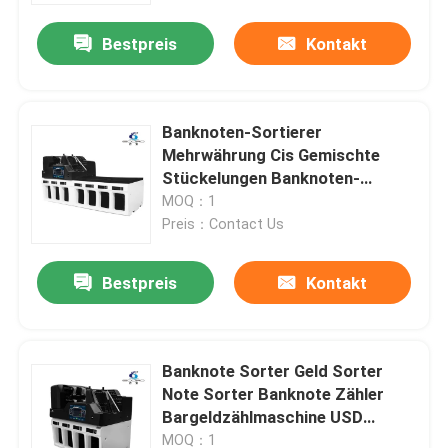
Bestpreis
Kontakt
Banknoten-Sortierer
Mehrwährung Cis Gemischte
Stückelungen Banknoten-
Sortiermaschine Wert von
MOQ：1
Rechnungen Geldzähler
Preis：Contact Us
Mixbanknote-Sortierer Maschine
Bestpreis
Kontakt
Startseite
Banknote Sorter Geld Sorter
Produkte
Note Sorter Banknote Zähler
Bargeldzählmaschine USD
Mehrwährungszählung Sortieren
Über uns
MOQ：1