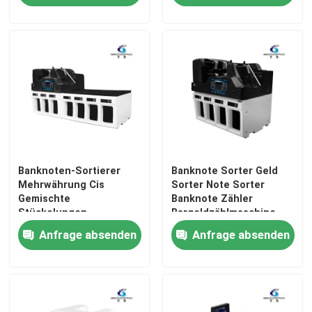
Banknoten-Sortierer
Banknote Sorter Geld
Mehrwährung Cis
Sorter Note Sorter
Gemischte
Banknote Zähler
Stückelungen
Bargeldzählmaschine
Banknoten-
USD
Anfrage absenden
Anfrage absenden
Sortiermaschine Wert
Mehrwährungszählung
von Rechnungen
Sortieren
Geldzähler
Mixbanknote-Sortierer
Maschine