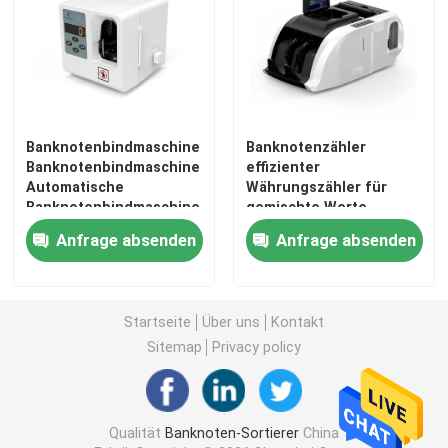
Banknotenbindmaschine
Banknotenzähler
Banknotenbindmaschine
effizienter
Automatische
Währungszähler für
Banknotenbindmaschine
gemischte Werte
Währungsbindmaschine
Anfrage absenden
Anfrage absenden
Banknotenbündelbindmaschine
Startseite
Über uns
Kontakt
Sitemap
Privacy policy
Qualität
Banknoten-Sortierer
China