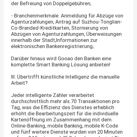
der Befreiung von Doppelgebühren;
- Branchenmerkmale: Anmeldung für Abzüge von
Werksbesichtigung
Agenturzahlungen, Antrag auf Suzhou-Tonglian-
Co-Branded-Kreditkarten, Stornierung von
Abzügen von Agenturzahlungen, Überweisungen
Qualitätskontrolle
innerhalb der Stadt,Informationen zur
elektronischen Bankenregistrierung;
Kontakt mit uns
Darüber hinaus wird Gooao den Banken eine
komplette Smart Banking Lösung anbieten!
Nachrichten
III. Übertrifft künstliche Intelligenz die manuelle
Arbeit?
Alle Fälle
Jeder intelligente Zähler verarbeitet
durchschnittlich mehr als 70 Transaktionen pro
Tag, was die Effizienz des Dienstes erheblich
erhöht.die Bearbeitungszeit für die individuelle
Referenzen
Kartenöffnung im Zusammenhang mit dem
Online-Banking, mobile Banking, mobile K-Code
und fünf weitere Dienste wurden von 20 Minuten
Banknoten-Sortierer