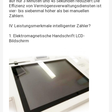
auf nur 3 Minuten und 45 Sekunden reduziert.Die
Effizienz von Vermögensverwaltungsdiensten ist
vier- bis siebenmal höher als bei manuellen
Banknotenzähler
Zählern.
IV. Leistungsmerkmale intelligenter Zähler?
Banknotenbindmaschine
1. Elektromagnetische Handschrift LCD-
Bildschirm
Banknotenbandmaschine
Münzsortiermaschine
Sonstige Bankprodukte
Cash-Recycling-Maschine