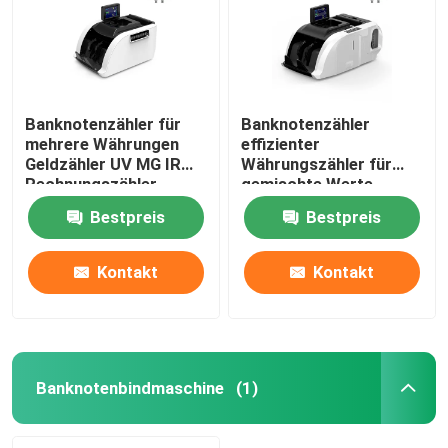
Banknotenzähler für
Banknotenzähler
mehrere Währungen
effizienter
Geldzähler UV MG IR
Währungszähler für
Rechnungszähler
gemischte Werte
Bestpreis
Bestpreis
Kontakt
Kontakt
Startseite
Produkte
Banknotenbindmaschine
(1)
Über uns