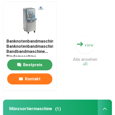
Banknotenzähler
Banknotenbindmaschine
Banknotenbandmaschine
view
Banknotenbandmaschine
Banknotenbandmaschine
Bandbandmaschine
Bindemaschine
Alle ansehen
Automatische
Münzsortiermaschine
all
Bestpreis
Gurtmaschine
Gurtmaschine
Sonstige Bankprodukte
Kontakt
Cash-Recycling-Maschine
Münzsortiermaschine
(1)