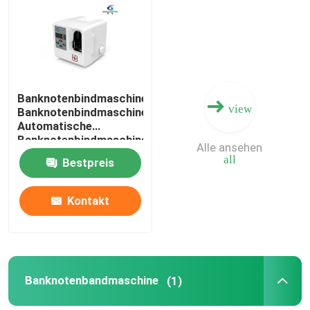
Werksbesichtigung
Qualitätskontrolle
Banknotenbindmaschine
view
Banknotenbindmaschine
Automatische
Kontakt mit uns
Banknotenbindmaschine
Alle ansehen
Währungsbindmaschine
all
Bestpreis
Banknotenbündelbindmaschine
Nachrichten
Kontakt
Alle Fälle
Referenzen
Banknotenbandmaschine
(1)
Banknoten-Sortierer